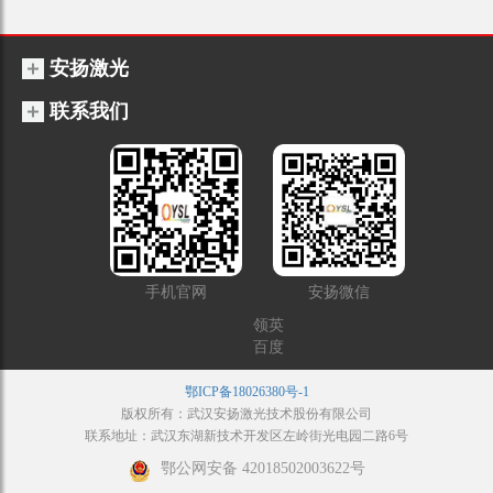
安扬激光
联系我们
手机官网
安扬微信
领英
百度
鄂ICP备18026380号-1
版权所有：武汉安扬激光技术股份有限公司
联系地址：武汉东湖新技术开发区左岭街光电园二路6号
鄂公网安备 42018502003622号