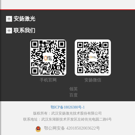
安扬激光
联系我们
手机官网
安扬微信
领英
百度
鄂ICP备18026380号-1
版权所有：武汉安扬激光技术股份有限公司
联系地址：武汉东湖新技术开发区左岭街光电园二路6号
鄂公网安备 42018502003622号