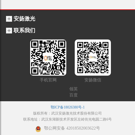
安扬激光
联系我们
手机官网
安扬微信
领英
百度
鄂ICP备18026380号-1
版权所有：武汉安扬激光技术股份有限公司
联系地址：武汉东湖新技术开发区左岭街光电园二路6号
鄂公网安备 42018502003622号