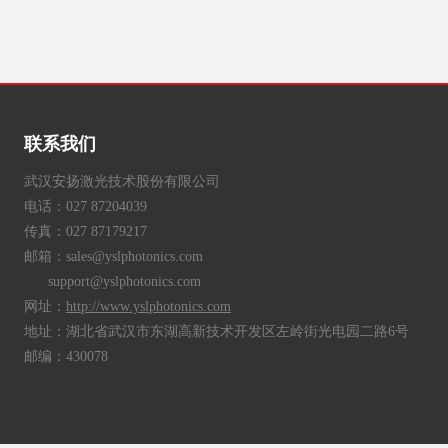
联系我们
武汉安扬激光技术股份有限公司
电话：027 87204039
传真：027 87179217
邮箱：sales@yslphotonics.com
support@yslphotonics.com
网址：
http://www.yslphotonics.com
地址：湖北省武汉市东湖高新技术开发区左岭街光电园二路6号
邮编：430078