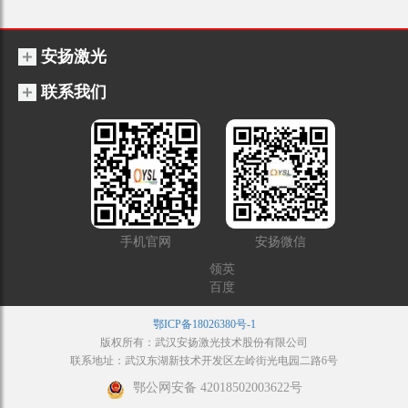
安扬激光
联系我们
手机官网
安扬微信
领英
百度
鄂ICP备18026380号-1
版权所有：武汉安扬激光技术股份有限公司
联系地址：武汉东湖新技术开发区左岭街光电园二路6号
鄂公网安备 42018502003622号