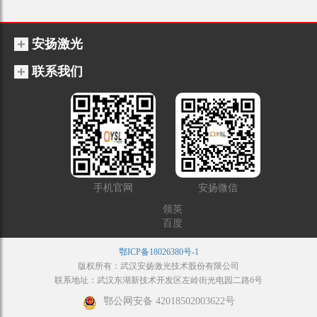
安扬激光
联系我们
手机官网
安扬微信
领英
百度
鄂ICP备18026380号-1
版权所有：武汉安扬激光技术股份有限公司
联系地址：武汉东湖新技术开发区左岭街光电园二路6号
鄂公网安备 42018502003622号