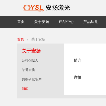
首页
关于安扬
产品中心
产品应用
首页
/
关于安扬
关于安扬
简介
公司创始人
荣誉资质
详情
典型研发客户
新闻