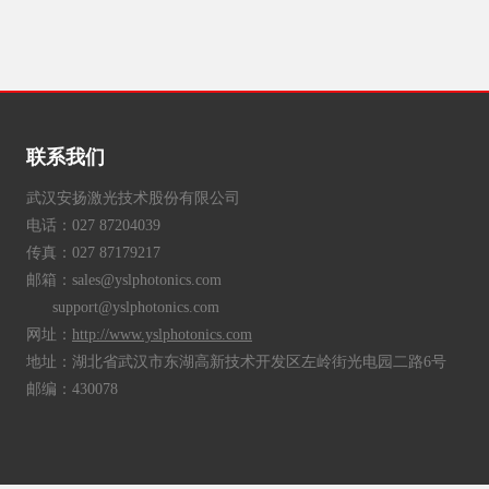
联系我们
武汉安扬激光技术股份有限公司
电话：027 87204039
传真：027 87179217
邮箱：sales@yslphotonics.com
support@yslphotonics.com
网址：
http://www.yslphotonics.com
地址：湖北省武汉市东湖高新技术开发区左岭街光电园二路6号
邮编：430078