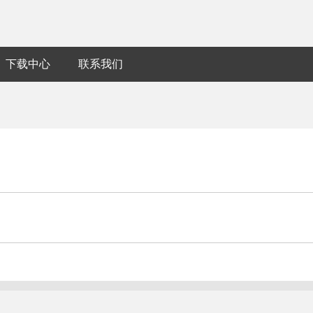
下载中心
联系我们