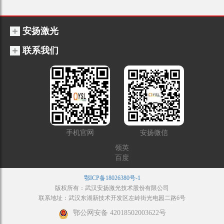
安扬激光
联系我们
手机官网
安扬微信
领英
百度
鄂ICP备18026380号-1
版权所有：武汉安扬激光技术股份有限公司
联系地址：武汉东湖新技术开发区左岭街光电园二路6号
鄂公网安备 42018502003622号