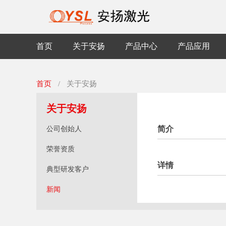
首页
关于安扬
产品中心
产品应用
首页
/
关于安扬
关于安扬
简介
公司创始人
荣誉资质
详情
典型研发客户
新闻