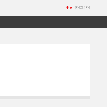
中文
|
ENGLISH